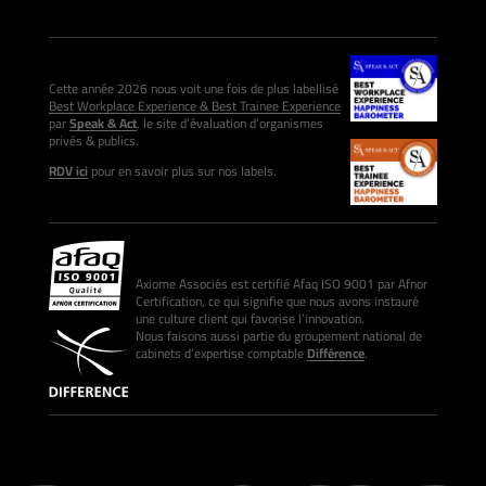
Cette année 2026 nous voit une fois de plus labellisé
Best Workplace Experience & Best Trainee Experience
par
Speak & Act
, le site d’évaluation d’organismes
privés & publics.
RDV ici
pour en savoir plus sur nos labels.
Axiome Associés est certifié Afaq ISO 9001 par Afnor
Certification, ce qui signifie que nous avons instauré
une culture client qui favorise l’innovation.
Nous faisons aussi partie du groupement national de
cabinets d’expertise comptable
Différence
.