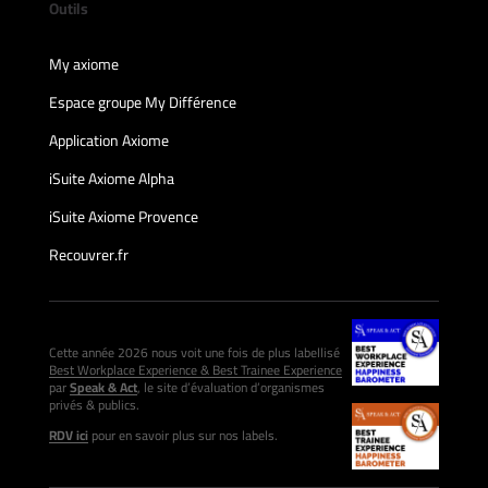
Outils
My axiome
Espace groupe My Différence
Application Axiome
iSuite Axiome Alpha
iSuite Axiome Provence
Recouvrer.fr
Cette année 2026 nous voit une fois de plus labellisé
Best Workplace Experience & Best Trainee Experience
par
Speak & Act
, le site d’évaluation d’organismes
privés & publics.
RDV ici
pour en savoir plus sur nos labels.