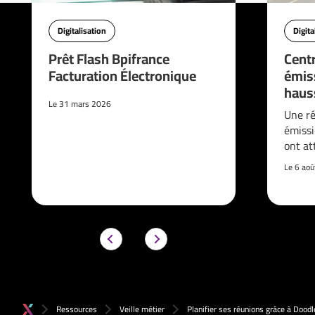
Digitalisation
Digita
Prêt Flash Bpifrance
Cent
Facturation Électronique
émis
haus
Le 31 mars 2026
Une ré
émissi
ont at
Le 6 ao
Ressources
Veille métier
Planifier ses réunions grâce à Doodl