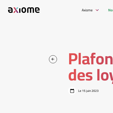
Axiome
No
Plafo
des lo
Le 15 juin 2023