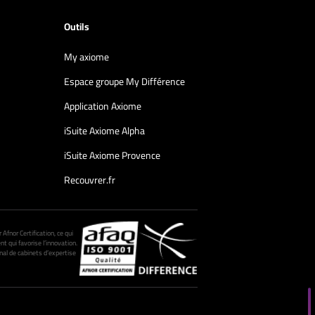
Outils
My axiome
Espace groupe My Différence
Application Axiome
iSuite Axiome Alpha
iSuite Axiome Provence
Recouvrer.fr
fnor Certification, ce qui
nt qui favorise l’innovation.
al de cabinets d’expertise