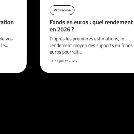
Patrimoine
ration
Fonds en euros : quel rendement
en 2026 ?
 de vos
D’après les premières estimations, le
 le…
rendement moyen des supports en fonds
euros pourrait…
Le 27 juillet 2026