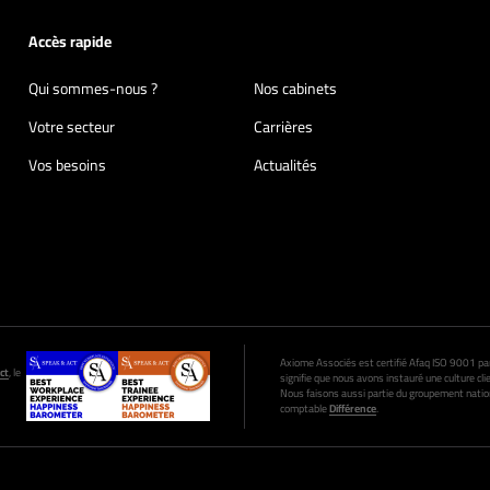
Accès rapide
Qui sommes-nous ?
Nos cabinets
Votre secteur
Carrières
Vos besoins
Actualités
Axiome Associés est certifié Afaq ISO 9001 par A
ct
, le
signifie que nous avons instauré une culture clie
Nous faisons aussi partie du groupement nation
comptable
Différence
.