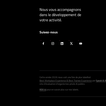
Nous vous accompagnons
dans le développement de
votre activité.
Suivez-nous
Cette année 2026 nous voit une fois de plus labellisé
Best Workplace Experience & Best Trainee Experience
par
Speak & A
site d’évaluation d’organismes privés & publics.
RDV ici
pour en savoir plus sur nos labels.