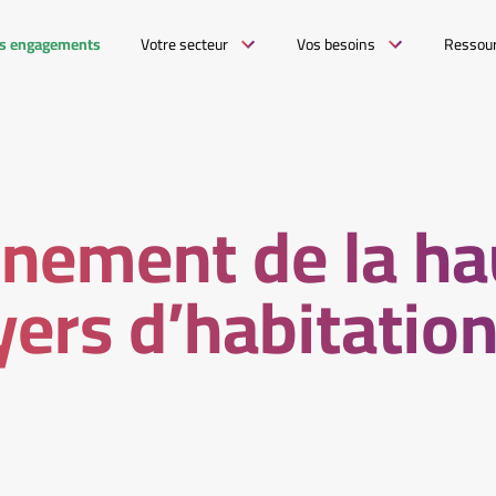
s engagements
Votre secteur
Vos besoins
Ressou
nnement de la h
yers d’habitatio