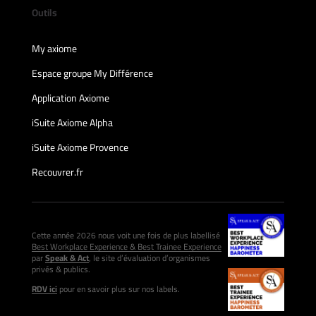
Outils
My axiome
Espace groupe My Différence
Application Axiome
iSuite Axiome Alpha
iSuite Axiome Provence
Recouvrer.fr
Cette année 2026 nous voit une fois de plus labellisé
Best Workplace Experience & Best Trainee Experience
par
Speak & Act
, le site d’évaluation d’organismes
privés & publics.
RDV ici
pour en savoir plus sur nos labels.