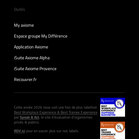
Outils
My axiome
Espace groupe My Différence
Application Axiome
iSuite Axiome Alpha
iSuite Axiome Provence
Recouvrer.fr
Cette année 2026 nous voit une fois de plus labellisé
Best Workplace Experience & Best Trainee Experience
par
Speak & Act
, le site d’évaluation d’organismes
privés & publics.
RDV ici
pour en savoir plus sur nos labels.