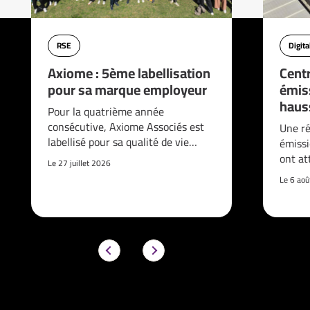
RSE
Digita
Axiome : 5ème labellisation
Cent
pour sa marque employeur
émis
haus
Pour la quatrième année
consécutive, Axiome Associés est
Une ré
labellisé pour sa qualité de vie…
émissi
ont at
Le 27 juillet 2026
Le 6 ao