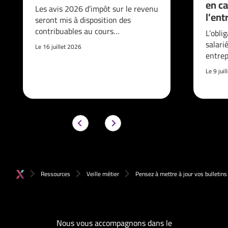
en ca
Les avis 2026 d’impôt sur le revenu
l’ent
seront mis à disposition des
contribuables au cours…
L’obli
salari
Le 16 juillet 2026
entrep
Le 9 jui
Ressources
Veille métier
Pensez à mettre à jour vos bulletins 
Nous vous accompagnons dans le