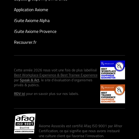
Application Axiome
iSuite Axiome Alpha
iSuite Axiome Provence
Recouvrer.fr
Cette année 2026 nous voit une fois de plus labellisé
Best Workplace Experience & Best Trainee Experience
par
Speak & Act
, le site d’évaluation d’organismes
privés & publics.
RDV ici
pour en savoir plus sur nos labels.
Axiome Associés est certifié Afaq ISO 9001 par Afnor
Certification, ce qui signifie que nous avons instauré
une culture client qui favorise l’innovation.