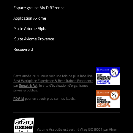
Espace groupe My Différence
Application Axiome
iSuite Axiome Alpha
iSuite Axiome Provence
Recouvrer.fr
Cette année 2026 nous voit une fois de plus labellisé
Best Workplace Experience & Best Trainee Experience
par
Speak & Act
, le site d’évaluation d’organismes
privés & publics.
RDV ici
pour en savoir plus sur nos labels.
Axiome Associés est certifié Afaq ISO 9001 par Afnor