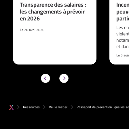
Transparence des salaires :
Incen
les changements à prévoir
peuve
en 2026
parti
Les en
Le 20 avril 2026
violen
notam
et da
Le 5 ao
Ressources
Veille métier
Passeport de prévention : quelles s