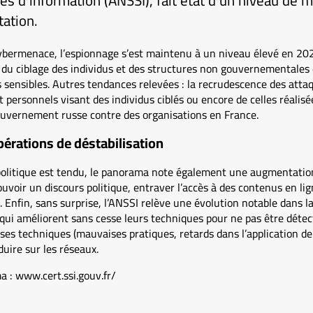
es d’information (ANSSI), fait état d’un niveau de 
ation.
ybermenace, l’espionnage s’est maintenu à un niveau élevé en 202
u ciblage des individus et des structures non gouvernementales 
sensibles. Autres tendances relevées : la recrudescence des atta
t personnels visant des individus ciblés ou encore de celles réalis
ouvernement russe contre des organisations en France.
érations de déstabilisation
politique est tendu, le panorama note également une augmentatio
uvoir un discours politique, entraver l’accès à des contenus en lig
. Enfin, sans surprise, l’ANSSI relève une évolution notable dans la
i améliorent sans cesse leurs techniques pour ne pas être détectés
esses techniques (mauvaises pratiques, retards dans l’application de
oduire sur les réseaux.
a : www.cert.ssi.gouv.fr/