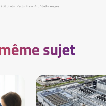
rédit photo : VectorFusionArt / Getty Images
 même sujet