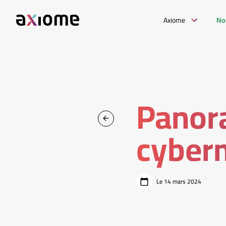
Axiome
No
Panor
cyber
Le 14 mars 2024