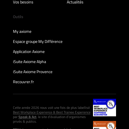
Vos besoins
Actualités
Outils
My axiome
Espace groupe My Différence
Application Axiome
iSuite Axiome Alpha
iSuite Axiome Provence
Recouvrer.fr
Cette année 2026 nous voit une fois de plus labellisé
Best Workplace Experience & Best Trainee Experience
par
Speak & Act
, le site d’évaluation d’organismes
privés & publics.