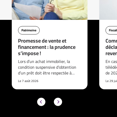
Patrimoine
Fiscal
Promesse de vente et
Comm
financement : la prudence
décla
s’impose !
reve
Lors d’un achat immobilier, la
En cas
condition suspensive d’obtention
télédé
d’un prêt doit être respectée à…
de 202
Le 7 août 2026
Le 29 ju