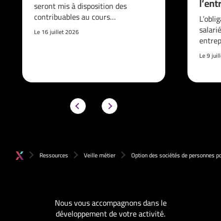
l’ent
seront mis à disposition des
contribuables au cours…
L’obli
salari
Le 16 juillet 2026
entrep
Le 9 jui
Ressources
Veille métier
Option des sociétés de personnes po
Nous vous accompagnons dans le
développement de votre activité.