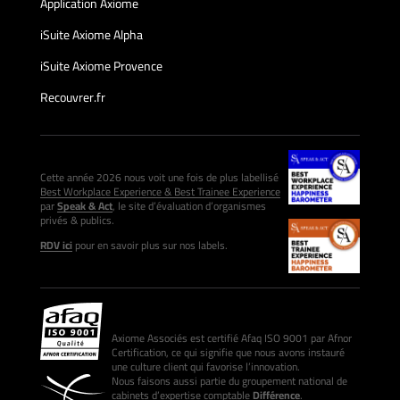
Application Axiome
iSuite Axiome Alpha
iSuite Axiome Provence
Recouvrer.fr
Cette année 2026 nous voit une fois de plus labellisé
Best Workplace Experience & Best Trainee Experience
par
Speak & Act
, le site d’évaluation d’organismes
privés & publics.
RDV ici
pour en savoir plus sur nos labels.
Axiome Associés est certifié Afaq ISO 9001 par Afnor
Certification, ce qui signifie que nous avons instauré
une culture client qui favorise l’innovation.
Nous faisons aussi partie du groupement national de
cabinets d’expertise comptable
Différence
.