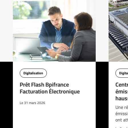
Digitalisation
Digita
Prêt Flash Bpifrance
Cent
Facturation Électronique
émis
haus
Le 31 mars 2026
Une ré
émissi
ont at