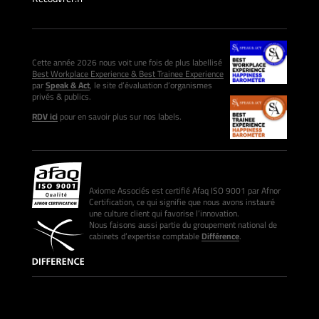
Cette année 2026 nous voit une fois de plus labellisé
Best Workplace Experience & Best Trainee Experience
par
Speak & Act
, le site d’évaluation d’organismes
privés & publics.
RDV ici
pour en savoir plus sur nos labels.
Axiome Associés est certifié Afaq ISO 9001 par Afnor
Certification, ce qui signifie que nous avons instauré
une culture client qui favorise l’innovation.
Nous faisons aussi partie du groupement national de
cabinets d’expertise comptable
Différence
.