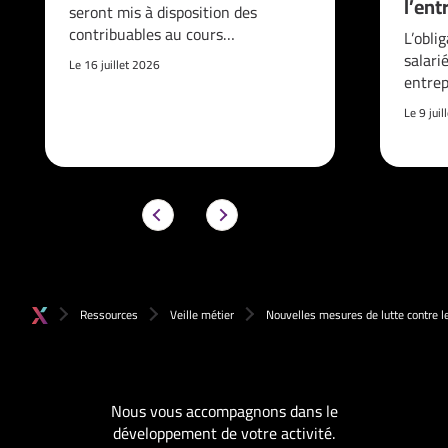
l’ent
seront mis à disposition des
contribuables au cours…
L’obli
salari
Le 16 juillet 2026
entrep
Le 9 jui
Ressources
Veille métier
Nouvelles mesures de lutte contre l
Nous vous accompagnons dans le
développement de votre activité.