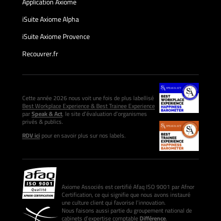
Application Axiome
iSuite Axiome Alpha
iSuite Axiome Provence
Recouvrer.fr
Cette année 2026 nous voit une fois de plus labellisé
Best Workplace Experience & Best Trainee Experience
par
Speak & Act
, le site d’évaluation d’organismes
privés & publics.
RDV ici
pour en savoir plus sur nos labels.
Axiome Associés est certifié Afaq ISO 9001 par Afnor
Certification, ce qui signifie que nous avons instauré
une culture client qui favorise l’innovation.
Nous faisons aussi partie du groupement national de
cabinets d’expertise comptable
Différence
.