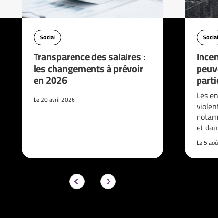
Social
Social
Transparence des salaires :
Incen
les changements à prévoir
peuve
en 2026
parti
Les en
Le 20 avril 2026
violen
notam
et da
Le 5 ao