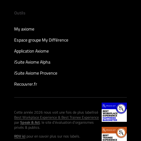
Outils
My axiome
Espace groupe My Différence
Application Axiome
iSuite Axiome Alpha
iSuite Axiome Provence
Recouvrer.fr
Cette année 2026 nous voit une fois de plus labellisé
Best Workplace Experience & Best Trainee Experience
par
Speak & Act
, le site d’évaluation d’organismes
privés & publics.
RDV ici
pour en savoir plus sur nos labels.