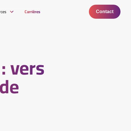
rces
Carrières
Contact
: vers
 de