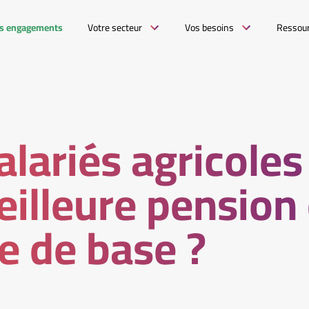
s engagements
Votre secteur
Vos besoins
Ressou
lariés agricoles 
illeure pension
te de base ?