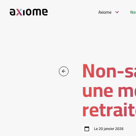
Axiome
No
Non-sa
une me
retrai
Le 20 janvier 2026