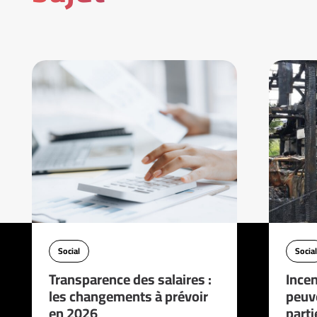
Social
Social
Transparence des salaires :
Incen
les changements à prévoir
peuve
en 2026
parti