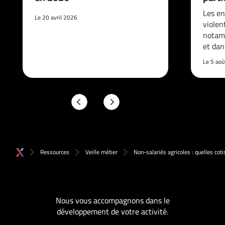
Les en
Le 20 avril 2026
violen
notam
et da
Le 5 ao
Ressources
Veille métier
Non-salariés agricoles : quelles cot
Nous vous accompagnons dans le
développement de votre activité.