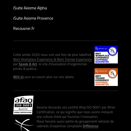
iSuite Axiome Alpha
iSuite Axiome Provence
Recouvrer.fr
Cette année 2026 nous voit une fois de plus labellisé
Best Workplace Experience & Best Trainee Experience
par
Speak & Act
, le site d’évaluation d’organismes
privés & publics.
RDV ici
pour en savoir plus sur nos labels.
Axiome Associés est certifié Afaq ISO 9001 par Afnor
Certification, ce qui signifie que nous avons instauré
une culture client qui favorise l’innovation.
Nous faisons aussi partie du groupement national de
cabinets d’expertise comptable
Différence
.