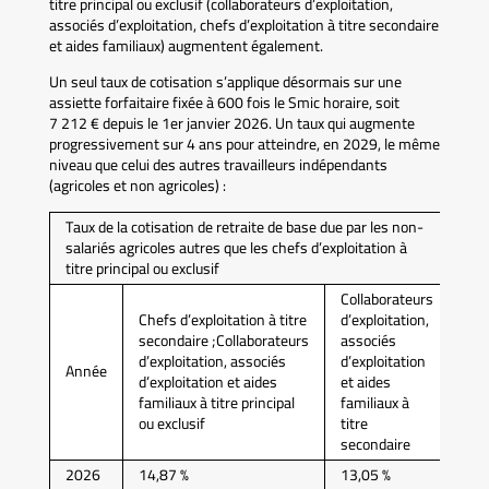
titre principal ou exclusif (collaborateurs d’exploitation,
associés d’exploitation, chefs d’exploitation à titre secondaire
et aides familiaux) augmentent également.
Un seul taux de cotisation s’applique désormais sur une
assiette forfaitaire fixée à 600 fois le Smic horaire, soit
7 212 € depuis le 1er janvier 2026. Un taux qui augmente
progressivement sur 4 ans pour atteindre, en 2029, le même
niveau que celui des autres travailleurs indépendants
(agricoles et non agricoles) :
Taux de la cotisation de retraite de base due par les non-
salariés agricoles autres que les chefs d’exploitation à
titre principal ou exclusif
Collaborateurs
Chefs d’exploitation à titre
d’exploitation,
secondaire ;Collaborateurs
associés
d’exploitation, associés
d’exploitation
Année
d’exploitation et aides
et aides
familiaux à titre principal
familiaux à
ou exclusif
titre
secondaire
2026
14,87 %
13,05 %