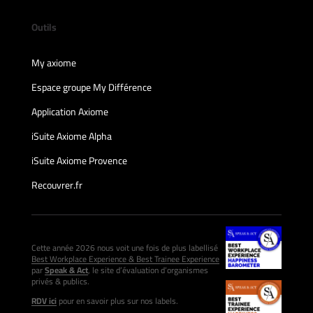
Outils
My axiome
Espace groupe My Différence
Application Axiome
iSuite Axiome Alpha
iSuite Axiome Provence
Recouvrer.fr
Cette année 2026 nous voit une fois de plus labellisé
Best Workplace Experience & Best Trainee Experience
par
Speak & Act
, le site d’évaluation d’organismes
privés & publics.
RDV ici
pour en savoir plus sur nos labels.