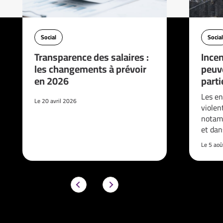
Social
Social
Transparence des salaires :
Incen
les changements à prévoir
peuve
en 2026
parti
Les en
Le 20 avril 2026
violen
notam
et da
Le 5 ao