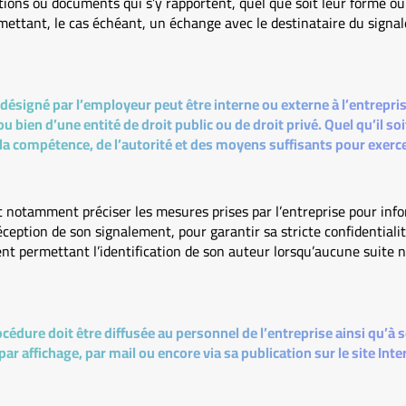
ations ou documents qui s’y rapportent, quel que soit leur forme ou
mettant, le cas échéant, un échange avec le destinataire du signa
 désigné par l’employeur peut être interne ou externe à l’entreprise
bien d’une entité de droit public ou de droit privé. Quel qu’il soit
a compétence, de l’autorité et des moyens suffisants pour exerc
t notamment préciser les mesures prises par l’entreprise pour infor
réception de son signalement, pour garantir sa stricte confidentiali
t permettant l’identification de son auteur lorsqu’aucune suite n
cédure doit être diffusée au personnel de l’entreprise ainsi qu’à 
ar affichage, par mail ou encore via sa publication sur le site Inte