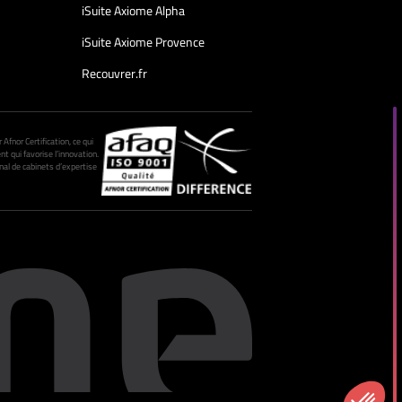
iSuite Axiome Alpha
iSuite Axiome Provence
Recouvrer.fr
fnor Certification, ce qui
nt qui favorise l’innovation.
al de cabinets d’expertise