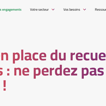
s engagements
Votre secteur
Vos besoins
Ressou
n place du recue
s : ne perdez pas
!