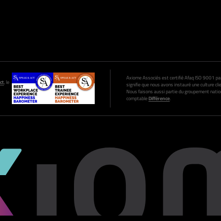
Axiome Associés est certifié Afaq ISO 9001 par A
ct
, le
signifie que nous avons instauré une culture clie
Nous faisons aussi partie du groupement nation
comptable
Différence
.