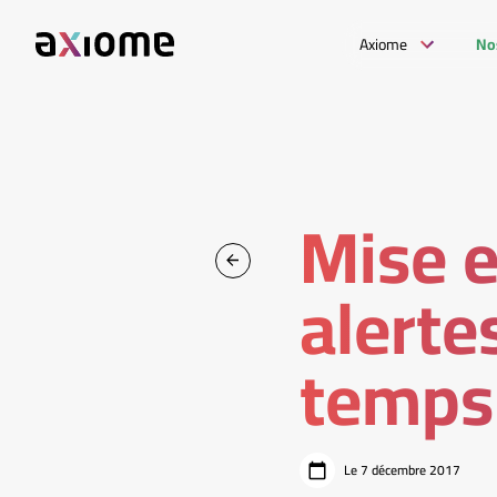
Axiome
No
Mise e
alerte
temps 
Le 7 décembre 2017