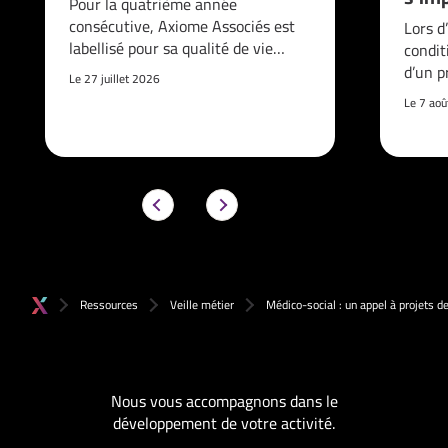
Pour la quatrième année
consécutive, Axiome Associés est
Lors d
labellisé pour sa qualité de vie…
condit
d’un p
Le 27 juillet 2026
Le 7 ao
Ressources
Veille métier
Médico-social : un appel à projets d
Nous vous accompagnons dans le
développement de votre activité.