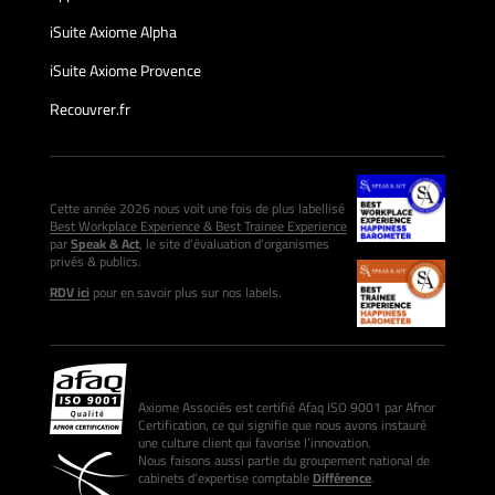
iSuite Axiome Alpha
iSuite Axiome Provence
Recouvrer.fr
Cette année 2026 nous voit une fois de plus labellisé
Best Workplace Experience & Best Trainee Experience
par
Speak & Act
, le site d’évaluation d’organismes
privés & publics.
RDV ici
pour en savoir plus sur nos labels.
Axiome Associés est certifié Afaq ISO 9001 par Afnor
Certification, ce qui signifie que nous avons instauré
une culture client qui favorise l’innovation.
Nous faisons aussi partie du groupement national de
cabinets d’expertise comptable
Différence
.