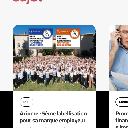
RSE
Patri
Axiome : 5ème labellisation
Prom
pour sa marque employeur
finan
s’imp