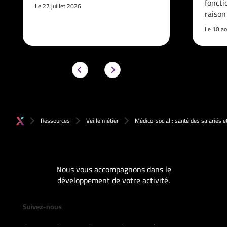
foncti
Le 27 juillet 2026
raison
Le 10 a
Ressources
Veille métier
Médico-social : santé des salariés e
Nous vous accompagnons dans le
développement de votre activité.
Suivez-nous