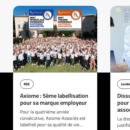
RSE
Jurid
Axiome : 5ème labellisation
Disso
pour sa marque employeur
pour
asso
Pour la quatrième année
consécutive, Axiome Associés est
La dis
labellisé pour sa qualité de vie…
justif