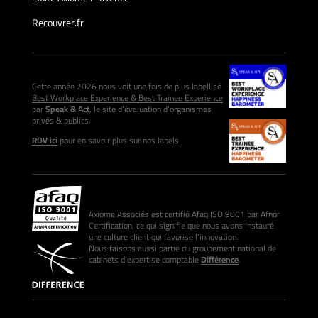
Recouvrer.fr
Cette année 2026 nous voit une fois de plus labellisé
Best Workplace Experience & Best Trainee Experience
par
Speak & Act
, le site d’évaluation d’organismes
privés & publics.
RDV ici
pour en savoir plus sur nos labels.
Axiome Associés est certifié Afaq ISO 9001 par Afnor
Certification, ce qui signifie que nous avons instauré
une culture client qui favorise l’innovation.
Nous faisons aussi partie du groupement national de
cabinets d’expertise comptable
Différence
.