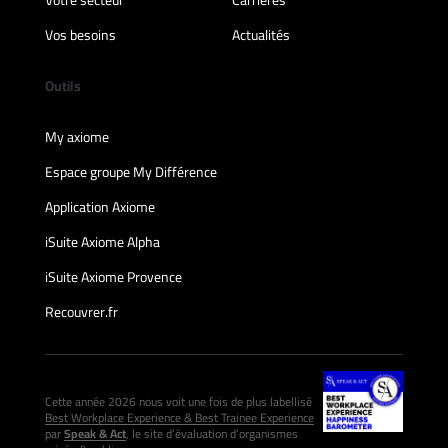
Votre secteur
Carrières
Vos besoins
Actualités
Outils
My axiome
Espace groupe My Différence
Application Axiome
iSuite Axiome Alpha
iSuite Axiome Provence
Recouvrer.fr
Cette année 2026 nous voit une fois de plus labellisé
Best Workplace Experience & Best Trainee Experience
par
Speak & Act
, le site d’évaluation d’organismes