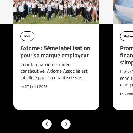
RSE
Patri
Axiome : 5ème labellisation
Prom
pour sa marque employeur
finan
s’imp
Pour la quatrième année
consécutive, Axiome Associés est
Lors d
labellisé pour sa qualité de vie…
condit
d’un p
Le 27 juillet 2026
Le 7 ao