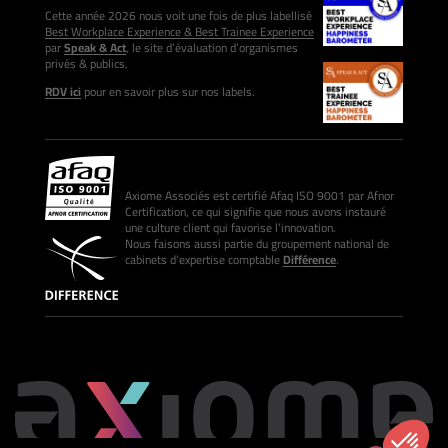
Cette année 2026 nous voit une fois de plus labellisé
Best Workplace Experience & Best Trainee Experience
par
Speak & Act
, le site d’évaluation d’organismes
privés & publics.
RDV ici
pour en savoir plus sur nos labels.
Axiome Associés est certifié Afaq ISO 9001 par Afnor
Certification, ce qui signifie que nous avons instauré
une culture client qui favorise l’innovation.
Nous faisons aussi partie du groupement national de
cabinets d’expertise comptable
Différence
.