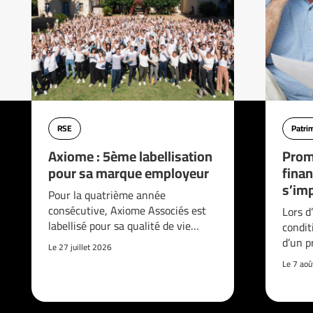
RSE
Patri
Axiome : 5ème labellisation
Prom
pour sa marque employeur
finan
s’imp
Pour la quatrième année
consécutive, Axiome Associés est
Lors d
labellisé pour sa qualité de vie…
condit
d’un p
Le 27 juillet 2026
Le 7 ao