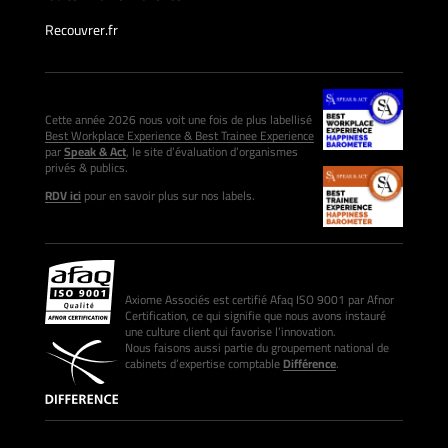
Recouvrer.fr
Cette année 2026 nous voit une fois de plus labellisé
Best Workplace Experience & Best Trainee Experience
par
Speak & Act
, le site d’évaluation d’organismes
privés & publics.
RDV ici
pour en savoir plus sur nos labels.
Axiome Associés est certifié Afaq ISO 9001 par Afnor
Certification, ce qui signifie que nous avons instauré
une culture client qui favorise l’innovation.
Nous faisons aussi partie du groupement national de
cabinets d’expertise comptable
Différence
.