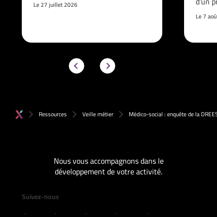
d’un p
Le 27 juillet 2026
Le 7 ao
Ressources
Veille métier
Médico-social : enquête de la DREE
Nous vous accompagnons dans le
développement de votre activité.
Suivez-nous