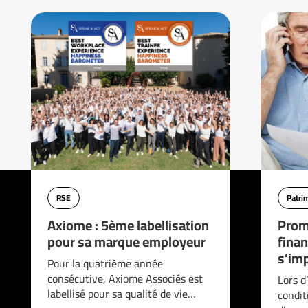
RSE
Patri
Axiome : 5ème labellisation
Prom
pour sa marque employeur
finan
s’imp
Pour la quatrième année
consécutive, Axiome Associés est
Lors d
labellisé pour sa qualité de vie…
condit