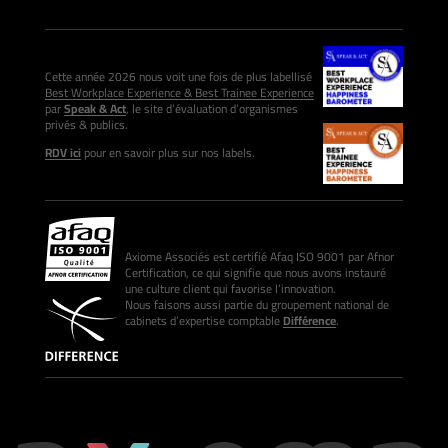
Cette année 2026 nous voit une fois de plus labellisé
Best Workplace Experience & Best Trainee Experience
par
Speak & Act
, le site d’évaluation d’organismes
privés & publics.
RDV ici
pour en savoir plus sur nos labels.
Axiome Associés est certifié Afaq ISO 9001 par Afnor
Certification, ce qui signifie que nous avons instauré
une culture client qui favorise l’innovation.
Nous faisons aussi partie du groupement national de
cabinets d’expertise comptable
Différence
.