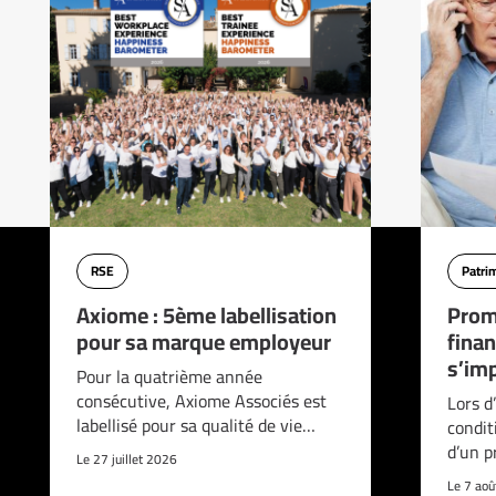
RSE
Patri
Axiome : 5ème labellisation
Prom
pour sa marque employeur
finan
s’imp
Pour la quatrième année
consécutive, Axiome Associés est
Lors d
labellisé pour sa qualité de vie…
condit
d’un p
Le 27 juillet 2026
Le 7 ao