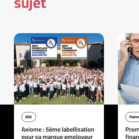
sujet
RSE
Patri
Axiome : 5ème labellisation
Prom
pour sa marque employeur
finan