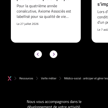
s’imp
Pour la quatrième année
consécutive, Axiome Associés est
Lors d
labellisé pour sa qualité de vie…
condit
d’un p
Le 27 juillet 2026
Le 7 ao
Ressources
Veille métier
Médico-social : anticiper et gérer l
Nous vous accompagnons dans le
développement de votre activité.