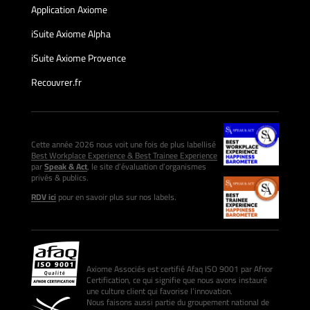
Application Axiome
iSuite Axiome Alpha
iSuite Axiome Provence
Recouvrer.fr
Cette année 2026 nous voit une fois de plus labellisé
Best Workplace Experience & Best Trainee Experience
par
Speak & Act
, le site d’évaluation d’organismes
privés & publics.
RDV ici
pour en savoir plus sur nos labels.
Axiome Associés est certifié Afaq ISO 9001 par Afnor
Certification, ce qui signifie que nous avons instauré
une culture client qui favorise l’innovation.
Nous faisons aussi partie du groupement national de