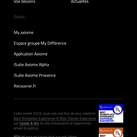
Vos besoins
Actualités
Outils
My axiome
Espace groupe My Différence
Application Axiome
iSuite Axiome Alpha
iSuite Axiome Provence
Recouvrer.fr
Cette année 2026 nous voit une fois de plus labellisé
Best Workplace Experience & Best Trainee Experience
par
Speak & Act
, le site d’évaluation d’organismes
privés & publics.
RDV ici
pour en savoir plus sur nos labels.