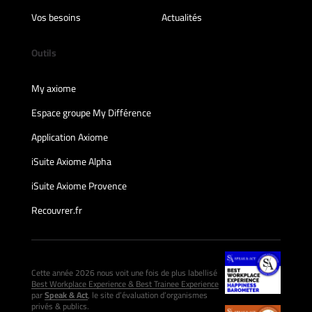
Vos besoins
Actualités
Outils
My axiome
Espace groupe My Différence
Application Axiome
iSuite Axiome Alpha
iSuite Axiome Provence
Recouvrer.fr
Cette année 2026 nous voit une fois de plus labellisé
Best Workplace Experience & Best Trainee Experience
par
Speak & Act
, le site d’évaluation d’organismes
privés & publics.