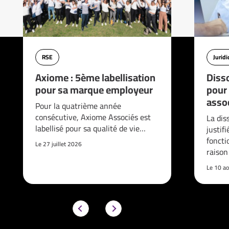
RSE
Jurid
Axiome : 5ème labellisation
Disso
pour sa marque employeur
pour
asso
Pour la quatrième année
consécutive, Axiome Associés est
La dis
labellisé pour sa qualité de vie…
justif
foncti
Le 27 juillet 2026
raison
Le 10 a