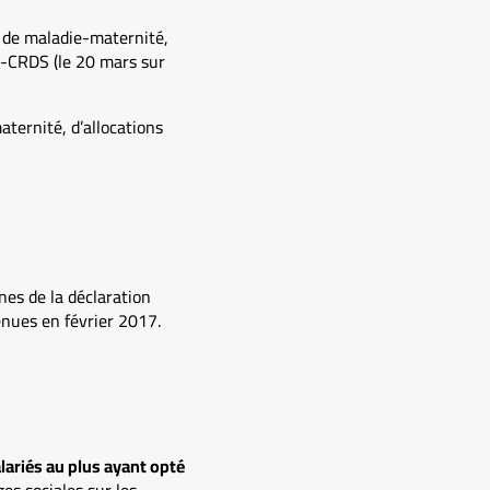
 de maladie-maternité,
SG-CRDS (le 20 mars sur
ternité, d’allocations
es de la déclaration
enues en février 2017.
salariés au plus ayant opté
s sociales sur les