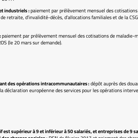
t industriels :
paiement par prélèvement mensuel des cotisations
de retraite, d’invalidité-décès, d’allocations familiales et de la C
:
paiement par prélèvement mensuel des cotisations de maladie-ma
CRDS (le 20 mars sur demande).
lisant des opérations intracommunautaires :
dépôt auprès des douan
la déclaration européenne des services pour les opérations interv
if est supérieur à 9 et inférieur à 50 salariés, et entreprises de 9 
des charges sociales :
DSN de février 2017 et paiement des charge