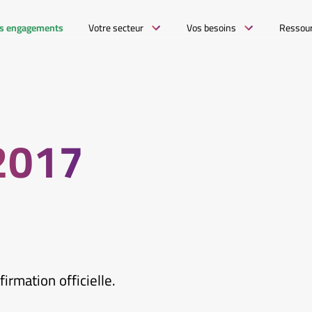
s engagements
Votre secteur
Vos besoins
Ressou
2017
irmation officielle.