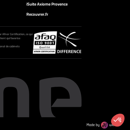
iSuite Axiome Provence
Recouvrer.fr
 Afnor Certification, ce qui
lient qui favorise
onal de cabinets