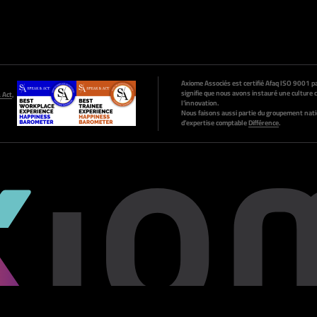
Axiome Associés est certifié Afaq ISO 9001 par
signifie que nous avons instauré une culture c
 Act
,
l’innovation.
Nous faisons aussi partie du groupement nati
d’expertise comptable
Différence
.