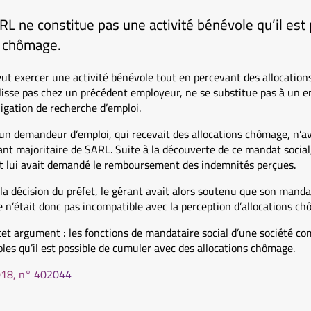
L ne constitue pas une activité bénévole qu’il est
s chômage.
t exercer une activité bénévole tout en percevant des allocation
lisse pas chez un précédent employeur, ne se substitue pas à un emp
ligation de recherche d’emploi.
un demandeur d’emploi, qui recevait des allocations chômage, n’av
ant majoritaire de SARL. Suite à la découverte de ce mandat social
 et lui avait demandé le remboursement des indemnités perçues.
e la décision du préfet, le gérant avait alors soutenu que son manda
le n’était donc pas incompatible avec la perception d’allocations c
 cet argument : les fonctions de mandataire social d’une société c
oles qu’il est possible de cumuler avec des allocations chômage.
2018, n° 402044