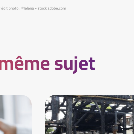
rédit photo : ©Jelena - stock.adobe.com
 même sujet