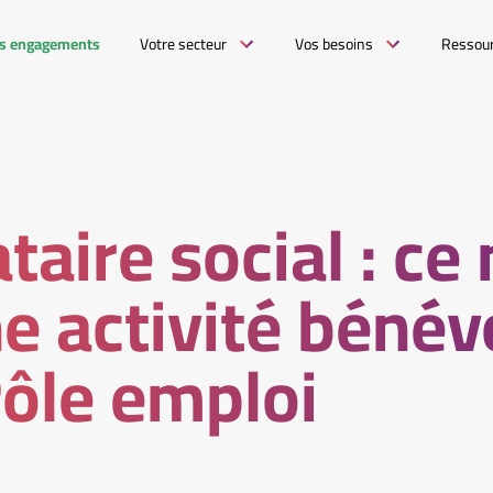
s engagements
Votre secteur
Vos besoins
Ressou
aire social : ce 
e activité bénév
ôle emploi