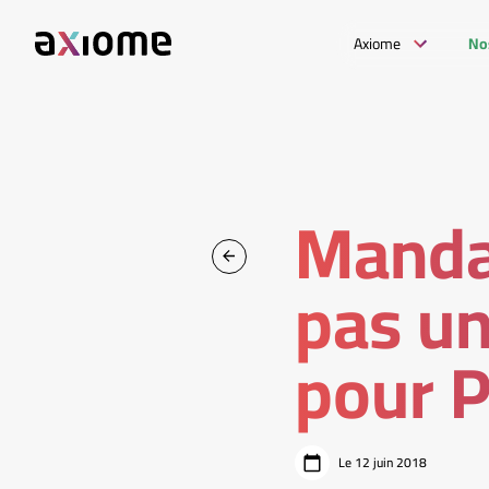
Axiome
No
Mandat
pas un
pour P
Le 12 juin 2018