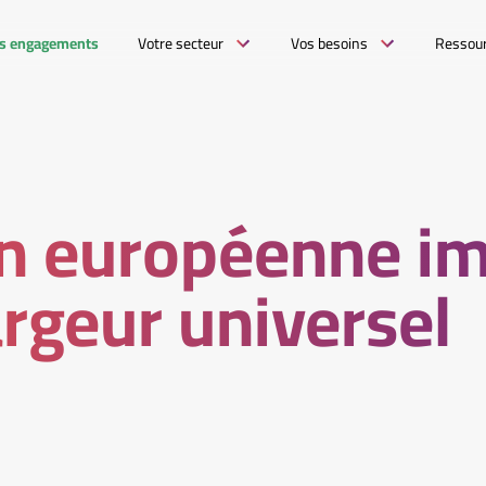
s engagements
Votre secteur
Vos besoins
Ressou
on européenne i
rgeur universel