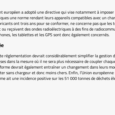
nt européen a adopté une directive qui vise notamment à imposer
iques une norme rendant leurs appareils compatibles avec un char
fabricants ont trois ans pour se conformer, ne concerne pas que les
t ou reçoivent des ondes radioélectriques à des fins de radiocomm
hones, les tablettes et les GPS sont donc également concernés.
ée
te réglementation devrait considérablement simplifier la gestion d
ises dans la mesure où il ne sera plus nécessaire de coupler chaqu
 réforme devrait également entraîner un changement dans leurs mo
ter sans chargeur et donc moins chers. Enfin, l’Union européenne
me ait une incidence positive sur les 51 000 tonnes de déchets él