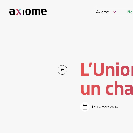
Axiome
No
L’Uni
un cha
Le 14 mars 2014