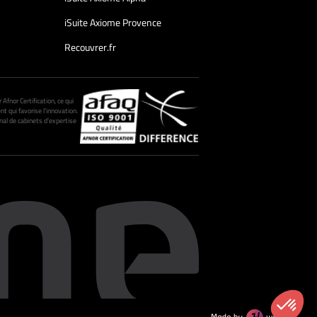
iSuite Axiome Provence
Recouvrer.fr
fnor Certification, ce qui
nt qui favorise l’innovation.
al de cabinets d’expertise