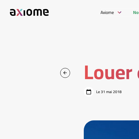
Axiome
No
Louer 
Le 31 mai 2018