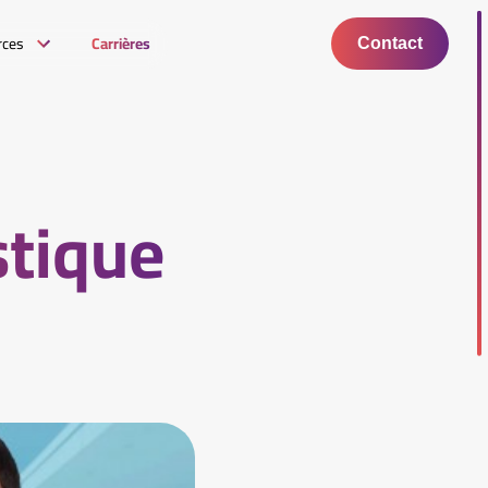
rces
Carrières
Contact
stique