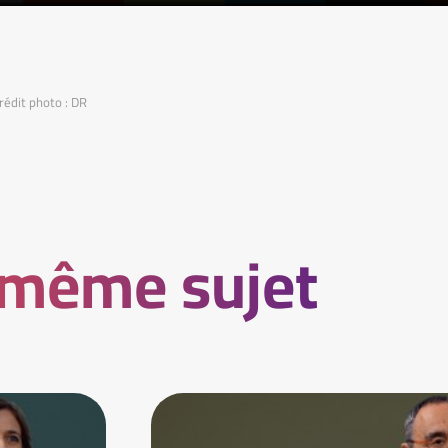
rédit photo : DR
 même sujet