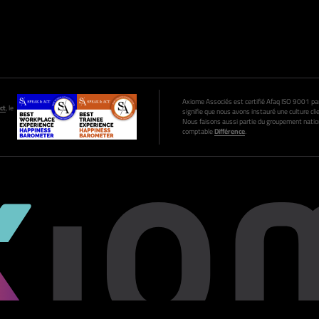
Axiome Associés est certifié Afaq ISO 9001 par A
ct
, le
signifie que nous avons instauré une culture clie
Nous faisons aussi partie du groupement nation
comptable
Différence
.