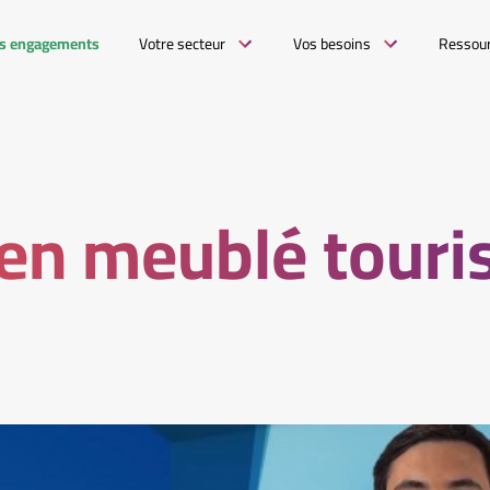
s engagements
Votre secteur
Vos besoins
Ressou
en meublé touri