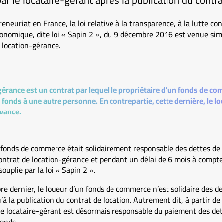
ar le locataire-gérant après la publication du contra
eneuriat en France, la loi relative à la transparence, à la lutte con
conomique, dite loi « Sapin 2 », du 9 décembre 2016 est venue sim
 location-gérance.
gérance est un contrat par lequel le propriétaire d’un fonds de c
 fonds à une autre personne. En contrepartie, cette dernière, le lo
evance.
n fonds de commerce était solidairement responsable des dettes de
contrat de location-gérance et pendant un délai de 6 mois à compte
souplie par la loi « Sapin 2 ».
re dernier, le loueur d’un fonds de commerce n’est solidaire des de
à la publication du contrat de location. Autrement dit, à partir de
le locataire-gérant est désormais responsable du paiement des dett
fonds.