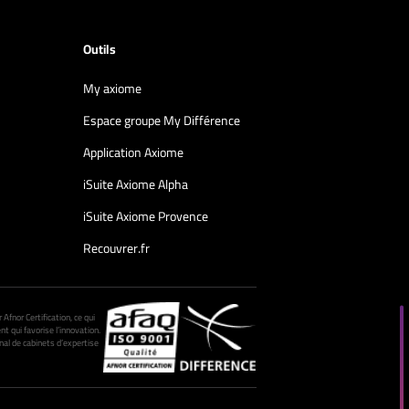
Outils
My axiome
Espace groupe My Différence
Application Axiome
iSuite Axiome Alpha
iSuite Axiome Provence
Recouvrer.fr
fnor Certification, ce qui
nt qui favorise l’innovation.
al de cabinets d’expertise