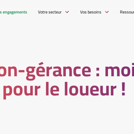
s engagements
Votre secteur
Vos besoins
Ressou
on-gérance : mo
 pour le loueur !