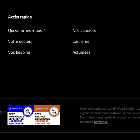
Accès rapide
Qui sommes-nous ?
Nos cabinets
Votre secteur
Carrières
Vos besoins
Actualités
Axiome Associés est certifié Afaq ISO 9001 par A
ct
, le
signifie que nous avons instauré une culture clie
Nous faisons aussi partie du groupement nation
comptable
Différence
.