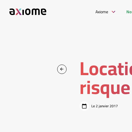
Axiome
No
Locati
risque
Le 2 janvier 2017