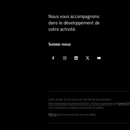
Nous vous accompagnons
dans le développement de
votre activité.
Suivez-nous
Cette année 2026 nous voit une fois de plus labellisé
Best Workplace Experience & Best Trainee Experience
par
Speak & A
site d’évaluation d’organismes privés & publics.
RDV ici
pour en savoir plus sur nos labels.