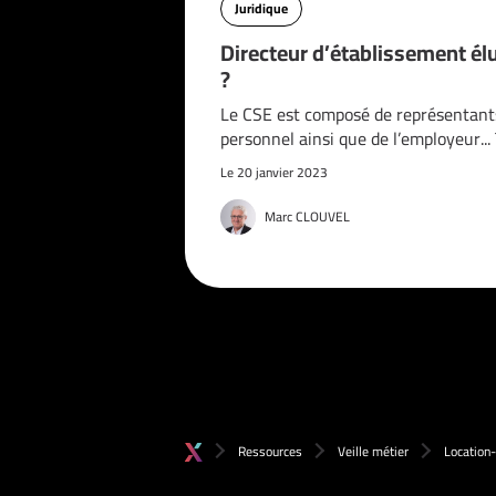
Juridique
Directeur d’établissement él
?
Le CSE est composé de représentant
personnel ainsi que de l’employeur..
Le 20 janvier 2023
Marc CLOUVEL
Ressources
Veille métier
Location-