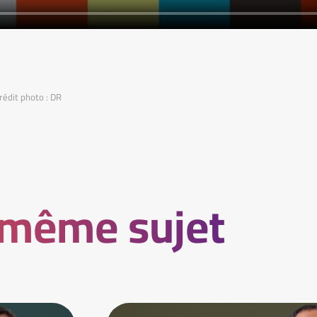
rédit photo : DR
 même sujet