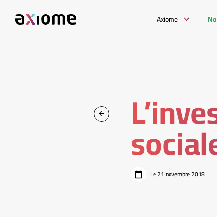
Axiome
No
L’inve
socia
Le 21 novembre 2018