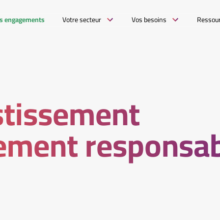
s engagements
Votre secteur
Vos besoins
Ressou
stissement
lement responsa