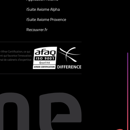
iSuite Axiome Alpha
iSuite Axiome Provence
Recouvrer.fr
fnor Certification, ce qui
nt qui favorise l’innovation.
al de cabinets d’expertise