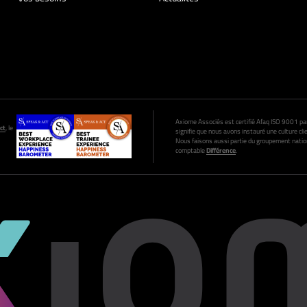
Axiome Associés est certifié Afaq ISO 9001 par A
ct
, le
signifie que nous avons instauré une culture clie
Nous faisons aussi partie du groupement nation
comptable
Différence
.