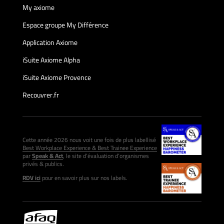
My axiome
Espace groupe My Différence
Application Axiome
iSuite Axiome Alpha
iSuite Axiome Provence
Recouvrer.fr
Cette année 2026 nous voit une fois de plus labellisé
Best Workplace Experience & Best Trainee Experience
par
Speak & Act
, le site d’évaluation d’organismes
privés & publics.
RDV ici
pour en savoir plus sur nos labels.