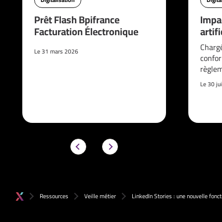
Prêt Flash Bpifrance
Impac
Facturation Électronique
artif
Chargé
Le 31 mars 2026
confor
règle
Le 30 ju
Ressources
Veille métier
LinkedIn Stories : une nouvelle fonct