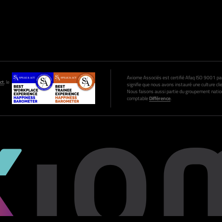
Axiome Associés est certifié Afaq ISO 9001 par A
ct
, le
signifie que nous avons instauré une culture clie
Nous faisons aussi partie du groupement nation
comptable
Différence
.