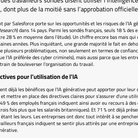
des travailleurs sondés disent utiliser l’intelligence 
, dont plus de la moitié sans l’approbation officiell
 par Salesforce porte sur les opportunités et les risques de l’IA gé
Research
) dans 14 pays. Parmi les sondés français, seuls 18 % des e
ntre 28 % en moyenne dans l’étude). Un chiffre encore bas mais qui
ines années. Plus inquiétant, une grande majorité le fait en dehor
se plusieurs problématiques, non seulement en termes de confianc
e l’IA préférée des cyber criminels), mais aussi parce que les entr
train de bouleverser l’organisation du travail.
ives pour l’utilisation de l’IA
sent déjà les bénéfices que l’IA générative peut apporter pour leur c
et mettre en place des directives claires pour s’assurer d’une util
. 49 % des employés français indiquent ainsi avoir eu recours à des 
trois fois plus que les salariés britanniques). Et 71 % ont déjà pré
étant les leurs. Les entreprises ont donc tout intérêt à se penche
ailleurs français indiquent se sentir plus attirés par une entrepri
énérative.