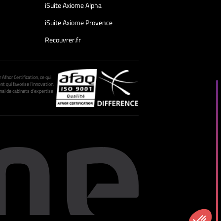
iSuite Axiome Alpha
iSuite Axiome Provence
Recouvrer.fr
fnor Certification, ce qui
nt qui favorise l’innovation.
al de cabinets d’expertise