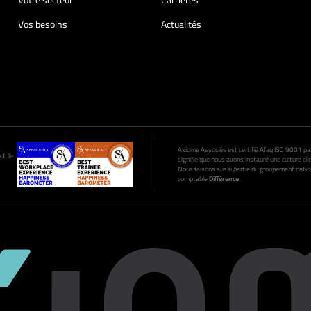
Votre secteur
Carrières
Vos besoins
Actualités
Axiome Associés est certifié Afaq ISO 9001 par A
ct
, le
signifie que nous avons instauré une culture clie
Nous faisons aussi partie du groupement nation
comptable
Différence
.