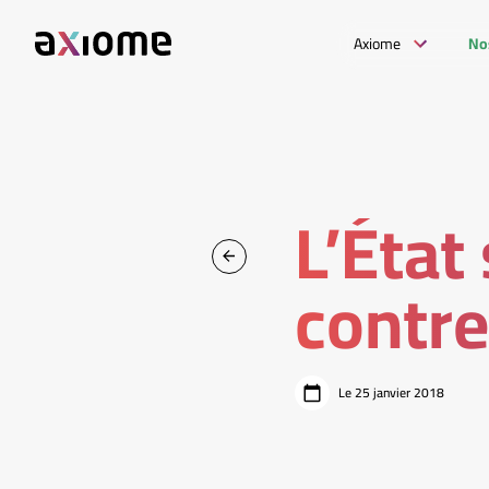
Axiome
No
L’État
contre
Le 25 janvier 2018