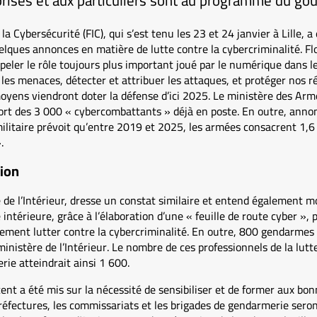
prises et aux particuliers sont au programme du g
a Cybersécurité (FIC), qui s’est tenu les 23 et 24 janvier à Lille, a 
lques annonces en matière de lutte contre la cybercriminalité. Flo
peler le rôle toujours plus important joué par le numérique dans le
r les menaces, détecter et attribuer les attaques, et protéger nos r
yens viendront doter la défense d’ici 2025. Le ministère des Armé
ort des 3 000 « cybercombattants » déjà en poste. En outre, annonc
litaire prévoit qu’entre 2019 et 2025, les armées consacrent 1,6 m
.
tion
de l’Intérieur, dresse un constat similaire et entend également mobi
intérieure, grâce à l’élaboration d’une « feuille de route cyber », 
ement lutter contre la cybercriminalité. En outre, 800 gendarmes 
 ministère de l’Intérieur. Le nombre de ces professionnels de la lu
ie atteindrait ainsi 1 600.
nt a été mis sur la nécessité de sensibiliser et de former aux bo
préfectures, les commissariats et les brigades de gendarmerie seron