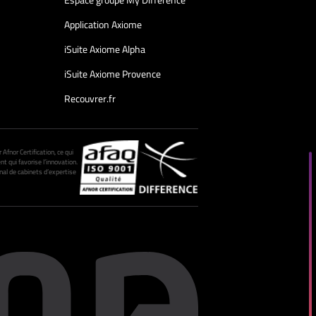
Espace groupe My Différence
Application Axiome
iSuite Axiome Alpha
iSuite Axiome Provence
Recouvrer.fr
fnor Certification, ce qui
nt qui favorise l’innovation.
al de cabinets d’expertise