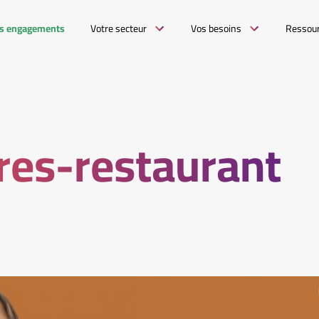
s engagements
Votre secteur
Vos besoins
Ressou
tres-restaurant