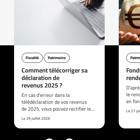
Fiscalité
Patrimoine
Patri
Comment télécorriger sa
Fonds
déclaration de
rend
revenus 2025 ?
D’aprè
le re
En cas d’erreur dans la
en fon
télédéclaration de vos revenus
de 2025, vous pouvez rectifier le…
Le 27 ju
Le 29 juillet 2026