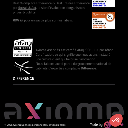
Best Workplace Experience & Best Trainee Experience
par
Speak & Act
, le site d’évaluation d’organismes
privés & publics.
RDV ici
pour en savoir plus sur nos labels.
Axiome Associés est certifié Afaq ISO 9001 par Afnor
Certification, ce qui signifie que nous avons instauré
une culture client qui favorise l’innovation.
Nous faisons aussi partie du groupement national de
cabinets d’expertise comptable
Différence
.
© 2026 Axiome
Données personnelles
Mentions légales