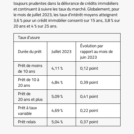
toujours prudentes dans la délivrance de crédits immobiliers
et continuent à suivre les taux du marché. Globalement, pour
le mois de juillet 2023, les taux d’intérêt moyens atteignent
3,6 % pour un crédit immobilier consenti sur 15 ans, 3,8 % sur
20 ans et 4 % sur 25 ans.
Taux d’usure
Évolution par
Durée du prêt
Juillet 2023
rapport au mois de
juin 2023
Prêt de moins
4,11 %
0,12 point
de 10 ans
Prêt de 10 à
4,84 %
0,39 point
20 ans
Prêt de
5,09 %
0,41 point
20 ans et plus
Prêt à taux
4,69 %
0,22 point
variable
Prêt relais
5,04 %
0,37 point