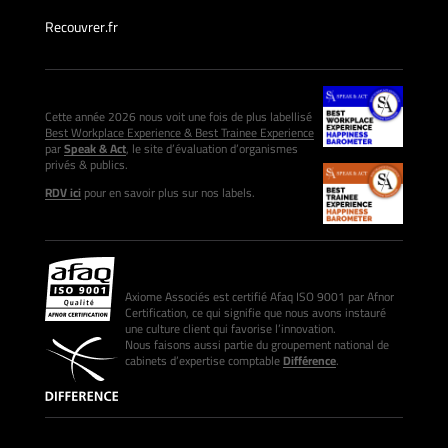
Recouvrer.fr
Cette année 2026 nous voit une fois de plus labellisé
Best Workplace Experience & Best Trainee Experience
par
Speak & Act
, le site d’évaluation d’organismes
privés & publics.
RDV ici
pour en savoir plus sur nos labels.
Axiome Associés est certifié Afaq ISO 9001 par Afnor
Certification, ce qui signifie que nous avons instauré
une culture client qui favorise l’innovation.
Nous faisons aussi partie du groupement national de
cabinets d’expertise comptable
Différence
.