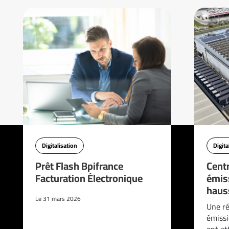
Digitalisation
Digita
Prêt Flash Bpifrance
Cent
Facturation Électronique
émis
haus
Le 31 mars 2026
Une ré
émissi