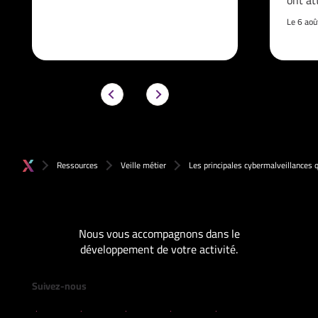
ont at
Le 6 ao
Ressources
Veille métier
Les principales cybermalveillances q
Nous vous accompagnons dans le
développement de votre activité.
Suivez-nous