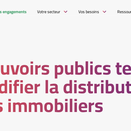
s engagements
Votre secteur
Vos besoins
Ressou
uvoirs publics t
difier la distribu
s immobiliers