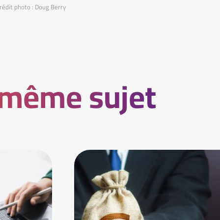
rédit photo : Doug Berry
 même sujet