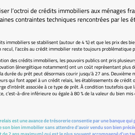
iser l’octroi de crédits immobiliers aux ménages fra
taines contraintes techniques rencontrées par les 
ts immobiliers se stabilisent (autour de 4 %) et que les prix des bi
ecul, l’accès au crédit immobilier reste toujours problématique 
ibution des crédits immobiliers, les pouvoirs publics ont pris plusieu
novation (énergétique notamment) ont un coût représentant plus de
 la durée du prêt peut désormais courir jusqu’à 27 ans. Deuxième 
urs qui font appel à un crédit relais, les établissements de crédit
arge d’intérêt associée à ce type de prêt. À condition toutefois que
, c’est-à-dire inférieure ou égale à 80 % de la valeur du bien mis 
 relais est une avance de trésorerie consentie par une banque qui 
de son bien immobilier sans attendre d’avoir vendu son bien précé
 de 2 ans maximum) qui est le plus souvent accompagné d’un taux