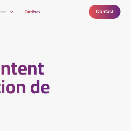
rces
Carrières
Contact
entent
tion de