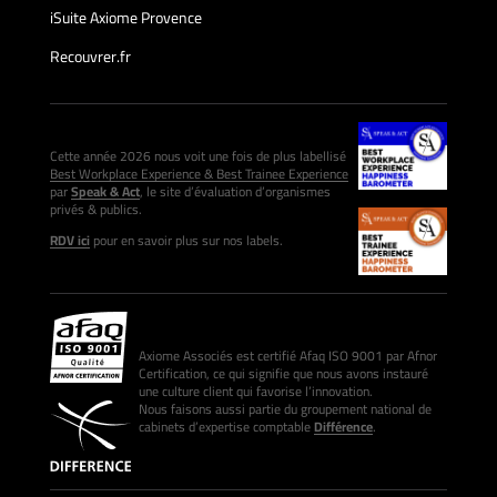
iSuite Axiome Provence
Recouvrer.fr
Cette année 2026 nous voit une fois de plus labellisé
Best Workplace Experience & Best Trainee Experience
par
Speak & Act
, le site d’évaluation d’organismes
privés & publics.
RDV ici
pour en savoir plus sur nos labels.
Axiome Associés est certifié Afaq ISO 9001 par Afnor
Certification, ce qui signifie que nous avons instauré
une culture client qui favorise l’innovation.
Nous faisons aussi partie du groupement national de
cabinets d’expertise comptable
Différence
.