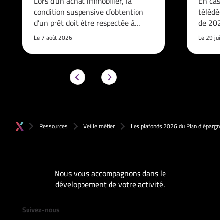
Lors d’un achat immobilier, la
En cas
condition suspensive d’obtention
télédé
d’un prêt doit être respectée à…
de 202
Le 7 août 2026
Le 29 ju
Ressources
Veille métier
Les plafonds 2026 du Plan d’épargne
Nous vous accompagnons dans le
développement de votre activité.
Suivez-nous