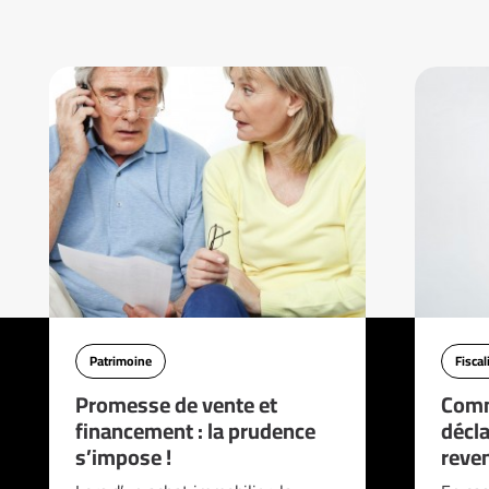
Patrimoine
Fiscal
Promesse de vente et
Comm
financement : la prudence
décla
s’impose !
reve