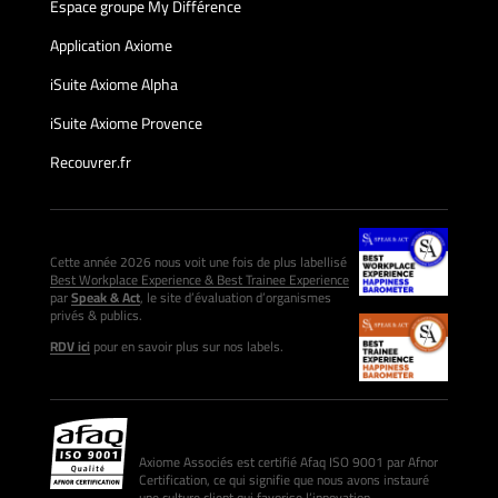
Espace groupe My Différence
Application Axiome
iSuite Axiome Alpha
iSuite Axiome Provence
Recouvrer.fr
Cette année 2026 nous voit une fois de plus labellisé
Best Workplace Experience & Best Trainee Experience
par
Speak & Act
, le site d’évaluation d’organismes
privés & publics.
RDV ici
pour en savoir plus sur nos labels.
Axiome Associés est certifié Afaq ISO 9001 par Afnor
Certification, ce qui signifie que nous avons instauré
une culture client qui favorise l’innovation.