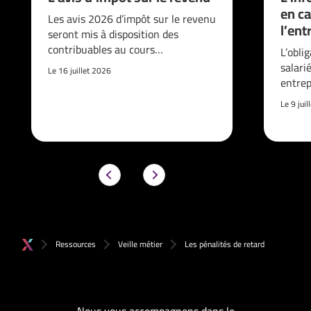
en ca
Les avis 2026 d’impôt sur le revenu
l’ent
seront mis à disposition des
contribuables au cours…
L’obli
salari
Le 16 juillet 2026
entrep
Le 9 jui
Ressources
Veille métier
Les pénalités de retard