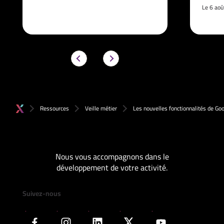
Le 6 ao
Ressources
Veille métier
Les nouvelles fonctionnalités de Go
Nous vous accompagnons dans le
développement de votre activité.
Suivez-nous