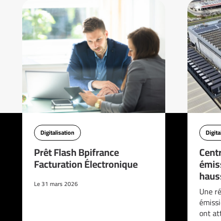
Digitalisation
Digita
Prêt Flash Bpifrance
Cent
Facturation Électronique
émis
haus
Le 31 mars 2026
Une ré
émissi
ont at