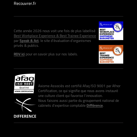
Recouvrer.fr
Cette année 2026 nous voit une fois de plus labellisé
Best Workplace Experience & Best Trainee Experience
par
Speak & Act
, le site d’évaluation d’organismes
privés & publics.
RDV ici
pour en savoir plus sur nos labels.
Axiome Associés est certifié Afaq ISO 9001 par Afnor
Certification, ce qui signifie que nous avons instauré
une culture client qui favorise l’innovation.
Nous faisons aussi partie du groupement national de
cabinets d’expertise comptable
Différence
.