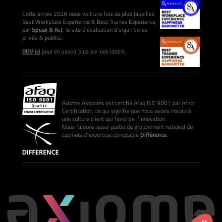
Cette année 2026 nous voit une fois de plus labellisé
Best Workplace Experience & Best Trainee Experience
par
Speak & Act
, le site d’évaluation d’organismes
privés & publics.
RDV ici
pour en savoir plus sur nos labels.
Axiome Associés est certifié Afaq ISO 9001 par Afnor
Certification, ce qui signifie que nous avons instauré
une culture client qui favorise l’innovation.
Nous faisons aussi partie du groupement national de
cabinets d’expertise comptable
Différence
.