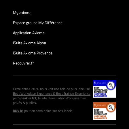
My axiome
Espace groupe My Différence
Application Axiome
iSuite Axiome Alpha
iSuite Axiome Provence
Recouvrer.fr
Cette année 2026 nous voit une fois de plus labellisé
Best Workplace Experience & Best Trainee Experience
par
Speak & Act
, le site d’évaluation d’organismes
privés & publics.
RDV ici
pour en savoir plus sur nos labels.