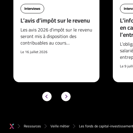
Interviews
Inter
L’avis d’impôt sur le revenu
L’inf
en ca
Les avis 2026 d’impôt sur le revenu
l’ent
seront mis à disposition des
contribuables au cours…
L’obli
salari
Le 16 juillet 2026
entrep
Le 9 jui
Ressources
Veille métier
Les fonds de capital-investissemen