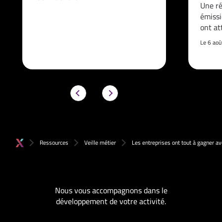
Une ré
émissi
ont at
Le 6 ao
Ressources
Veille métier
Les entreprises ont tout à gagner a
Nous vous accompagnons dans le
développement de votre activité.