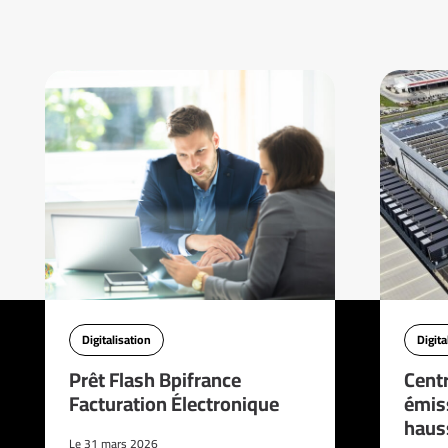
Digitalisation
Digita
Prêt Flash Bpifrance
Cent
Facturation Électronique
émis
haus
Le 31 mars 2026