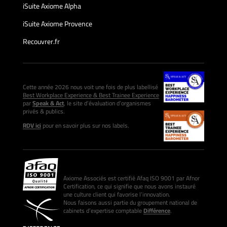
iSuite Axiome Alpha
iSuite Axiome Provence
Recouvrer.fr
Cette année 2026 nous voit une fois de plus labellisé
Best Workplace Experience & Best Trainee Experience
par
Speak & Act
, le site d’évaluation d’organismes
privés & publics.
RDV ici
pour en savoir plus sur nos labels.
Axiome Associés est certifié Afaq ISO 9001 par Afnor
Certification, ce qui signifie que nous avons instauré
une culture client qui favorise l’innovation.
Nous faisons aussi partie du groupement national de
cabinets d’expertise comptable
Différence
.