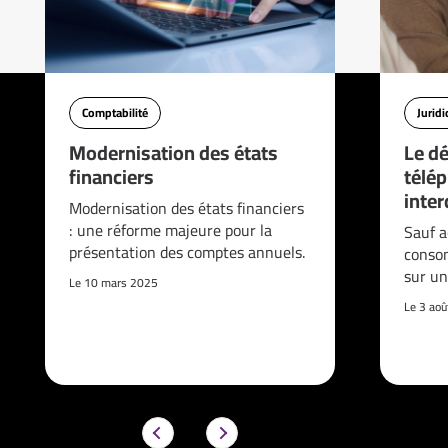
Comptabilité
Jurid
Modernisation des états
Le d
financiers
télé
interd
Modernisation des états financiers
: une réforme majeure pour la
Sauf a
présentation des comptes annuels.
consom
sur un
Le 10 mars 2025
Le 3 ao