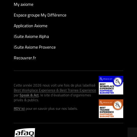
My axiome
Espace groupe My Différence
Application Axiome
iSuite Axiome Alpha
iSuite Axiome Provence
Recouvrer.fr
Cette année 2026 nous voit une fois de plus labellisé
Best Workplace Experience & Best Trainee Experience
par
Speak & Act
, le site d’évaluation d’organismes
privés & publics.
RDV ici
pour en savoir plus sur nos labels.