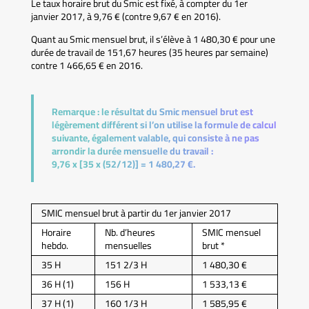
Le taux horaire brut du Smic est fixé, à compter du 1er
janvier 2017, à 9,76 € (contre 9,67 € en 2016).
Quant au Smic mensuel brut, il s’élève à 1 480,30 € pour une
durée de travail de 151,67 heures (35 heures par semaine)
contre 1 466,65 € en 2016.
Remarque :
le résultat du Smic mensuel brut est
légèrement différent si l’on utilise la formule de calcul
suivante, également valable, qui consiste à ne pas
arrondir la durée mensuelle du travail :
9,76 x [35 x (52/12)] = 1 480,27 €.
SMIC mensuel brut à partir du 1er janvier 2017
Horaire
Nb. d’heures
SMIC mensuel
hebdo.
mensuelles
brut *
35 H
151 2/3 H
1 480,30 €
36 H (1)
156 H
1 533,13 €
37 H (1)
160 1/3 H
1 585,95 €