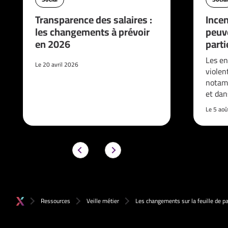
Transparence des salaires :
Incen
les changements à prévoir
peuve
en 2026
parti
Les en
Le 20 avril 2026
violen
notam
et da
Le 5 ao
Ressources
Veille métier
Les changements sur la feuille de p