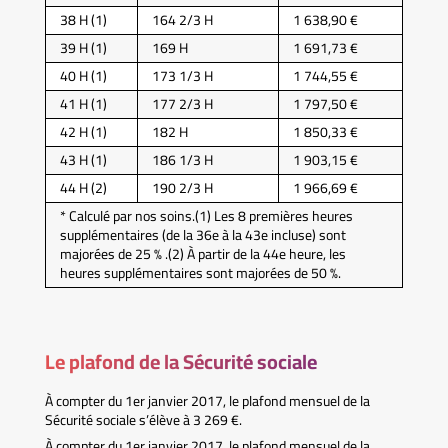
38 H (1)
164 2/3 H
1 638,90 €
39 H (1)
169 H
1 691,73 €
40 H (1)
173 1/3 H
1 744,55 €
41 H (1)
177 2/3 H
1 797,50 €
42 H (1)
182 H
1 850,33 €
43 H (1)
186 1/3 H
1 903,15 €
44 H (2)
190 2/3 H
1 966,69 €
* Calculé par nos soins.(1) Les 8 premières heures
supplémentaires (de la 36e à la 43e incluse) sont
majorées de 25 % .(2) À partir de la 44e heure, les
heures supplémentaires sont majorées de 50 %.
Le plafond de la Sécurité sociale
À compter du 1er janvier 2017, le plafond mensuel de la
Sécurité sociale s’élève à 3 269 €.
À compter du 1er janvier 2017, le plafond mensuel de la