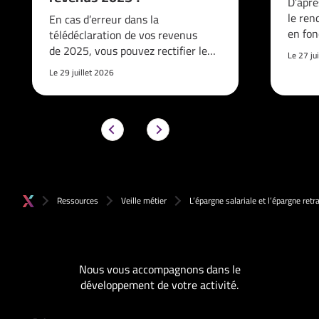
D’aprè
le re
En cas d’erreur dans la
en fon
télédéclaration de vos revenus
de 2025, vous pouvez rectifier le…
Le 27 ju
Le 29 juillet 2026
Ressources
Veille métier
L’épargne salariale et l’épargne retra
Nous vous accompagnons dans le
développement de votre activité.