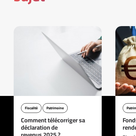
Fiscalité
Patrimoine
Patri
Comment télécorriger sa
Fonds
déclaration de
rend
revenus 2025 ?