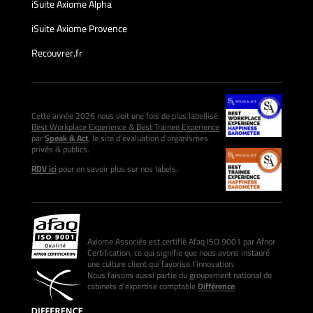
iSuite Axiome Alpha
iSuite Axiome Provence
Recouvrer.fr
Cette année 2026 nous voit une fois de plus labellisé
Best Workplace Experience & Best Trainee Experience
par
Speak & Act
, le site d’évaluation d’organismes
privés & publics.
RDV ici
pour en savoir plus sur nos labels.
Axiome Associés est certifié Afaq ISO 9001 par Afnor
Certification, ce qui signifie que nous avons instauré
une culture client qui favorise l’innovation.
Nous faisons aussi partie du groupement national de
cabinets d’expertise comptable
Différence
.