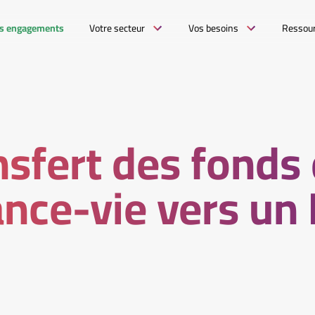
s engagements
Votre secteur
Vos besoins
Ressou
nsfert des fonds
nce-vie vers un