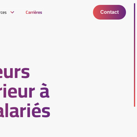
rces
Carrières
Contact
eurs
rieur à
alariés