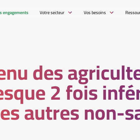
s engagements
Votre secteur
Vos besoins
Ressou
enu des agricult
esque 2 fois infé
des autres non-s