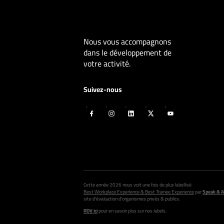
Nous vous accompagnons
dans le développement de
votre activité.
Suivez-nous
Cette année 2026 nous voit une fois de plus labellisé
Best Workplace Experience & Best Trainee Experience
par
Speak & A
site d’évaluation d’organismes privés & publics.
RDV ici
pour en savoir plus sur nos labels.