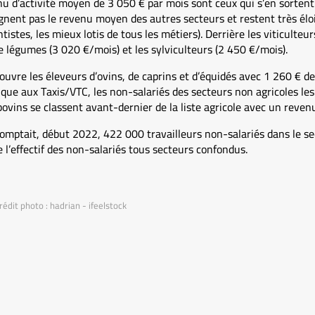
nu d’activité moyen de 3 050 € par mois sont ceux qui s’en sorten
ignent pas le revenu moyen des autres secteurs et restent très él
tistes, les mieux lotis de tous les métiers). Derrière les viticulteur
e légumes (3 020 €/mois) et les sylviculteurs (2 450 €/mois).
couvre les éleveurs d’ovins, de caprins et d’équidés avec 1 260 € de
que aux Taxis/VTC, les non-salariés des secteurs non agricoles le
ovins se classent avant-dernier de la liste agricole avec un reven
mptait, début 2022, 422 000 travailleurs non-salariés dans le sec
 l’effectif des non-salariés tous secteurs confondus.
édit photo : hadrian - ifeelstock