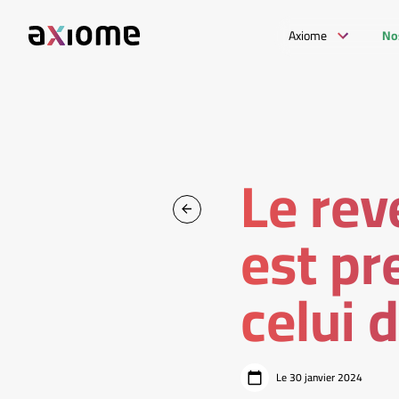
Axiome
No
Le rev
est pr
celui 
Le 30 janvier 2024