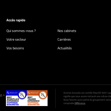
Accès rapide
Qui sommes-nous ?
Nos cabinets
Votre secteur
Carrières
Vos besoins
Actualités
Axiome Associés est certifié Afaq ISO 9001 par A
ct
, le
signifie que nous avons instauré une culture clie
Nous faisons aussi partie du groupement nation
comptable
Différence
.