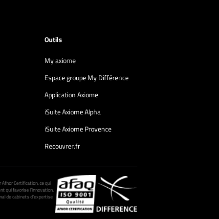
Outils
My axiome
Espace groupe My Différence
Application Axiome
iSuite Axiome Alpha
iSuite Axiome Provence
Recouvrer.fr
fnor Certification, ce qui
nt qui favorise l’innovation.
al de cabinets d’expertise