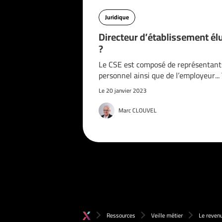
Juridique
Directeur d’établissement él
?
Le CSE est composé de représentant
personnel ainsi que de l’employeur..
Le 20 janvier 2023
Marc CLOUVEL
Ressources
Veille métier
Le revenu