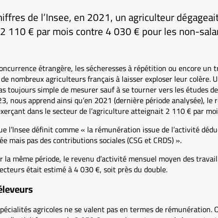
hiffres de l’Insee, en 2021, un agriculteur dégagea
 2 110 € par mois contre 4 030 € pour les non-salar
oncurrence étrangère, les sécheresses à répétition ou encore un t
de nombreux agriculteurs français à laisser exploser leur colère. 
as toujours simple de mesurer sauf à se tourner vers les études de 
023, nous apprend ainsi qu’en 2021 (dernière période analysée), le 
exerçant dans le secteur de l’agriculture atteignait 2 110 € par moi
ue l’Insee définit comme « la rémunération issue de l’activité déduc
ée mais pas des contributions sociales (CSG et CRDS) ».
r la même période, le revenu d’activité mensuel moyen des travail
ecteurs était estimé à 4 030 €, soit près du double.
éleveurs
spécialités agricoles ne se valent pas en termes de rémunération. 